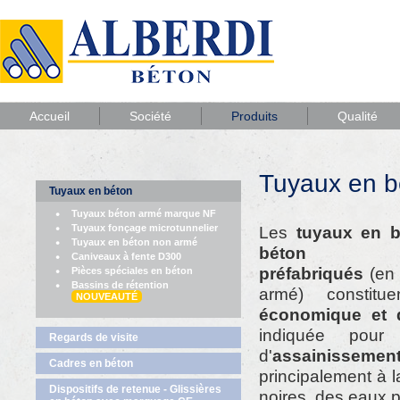
Accueil
Société
Produits
Qualité
Tuyaux en b
Tuyaux en béton
Tuyaux béton armé marque NF
Tuyaux fonçage microtunnelier
Les
tuyaux en b
Tuyaux en béton non armé
béton comp
Caniveaux à fente D300
préfabriqués
(en 
Pièces spéciales en béton
Bassins de rétention
armé) constit
NOUVEAUTÉ
économique et 
indiquée pour
Regards de visite
d'
assainis
Cadres en béton
principalement à 
Dispositifs de retenue - Glissières
noires, des eaux p