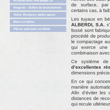
en béton avec marquage CE
de surface, par
Regards – Boîtes de branchement
certains cas, à fai
Voirie: Bordures, dalles gazon
Les tuyaux en bé
Blocs en béton
ALBERDI, S.A.
s'
Pièces spéciales en béton
fossé sont fabriq
procédé de produc
le compactage au 
qui exerce une 
combinaison avec 
Ce système de 
d'excellentes ré
dimensions précise
En ce qui conce
manière automati
Afin d'éviter les
distances de reco
qui recule ultérieu