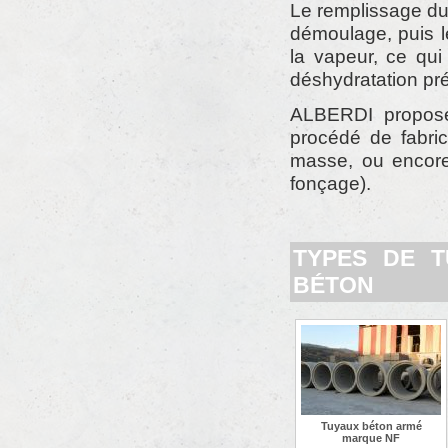
Le remplissage du
démoulage, puis l
la vapeur, ce qui
déshydratation pré
ALBERDI propose 
procédé de fabri
masse, ou encore 
fonçage).
TYPES DE T
BÉTON
Tuyaux béton armé
marque NF