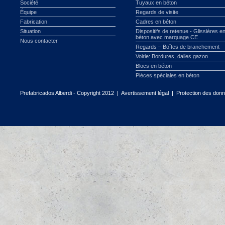
Société
Tuyaux en béton
Équipe
Regards de visite
Fabrication
Cadres en béton
Situation
Dispositifs de retenue - Glissières e
béton avec marquage CE
Nous contacter
Regards – Boîtes de branchement
Voirie: Bordures, dalles gazon
Blocs en béton
Pièces spéciales en béton
Prefabricados Alberdi - Copyright 2012 |
Avertissement légal
|
Protection des don