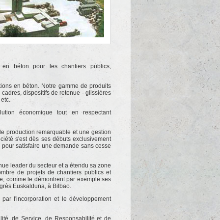
en béton pour les chantiers publics,
tions en béton. Notre gamme de produits
adres, dispositifs de retenue - glissières
etc.
olution économique tout en respectant
 de production remarquable et une gestion
société s'est dès ses débuts exclusivement
cée pour satisfaire une demande sans cesse
 leader du secteur et a étendu sa zone
ombre de projets de chantiers publics et
sme, comme le démontrent par exemple ses
grès Euskalduna, à Bilbao.
 par l'incorporation et le développement
alité, de Service, de Responsabilité et de