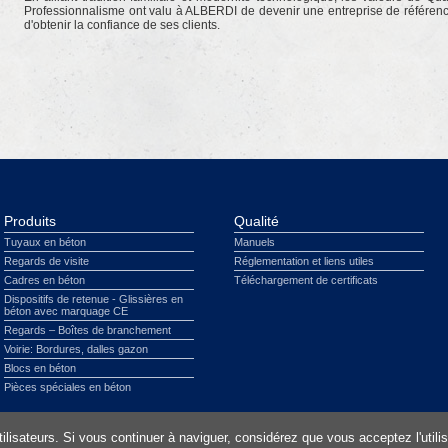
Professionnalisme ont valu à ALBERDI de devenir une entreprise de référenc
d'obtenir la confiance de ses clients.
Produits
Qualité
Tuyaux en béton
Manuels
Regards de visite
Réglementation et liens utiles
Cadres en béton
Téléchargement de certificats
Dispositifs de retenue - Glissières en
béton avec marquage CE
Regards – Boîtes de branchement
Voirie: Bordures, dalles gazon
Blocs en béton
Pièces spéciales en béton
issement légal
|
Protection des données
|
Plan du site
|
Cookies
utilisateurs. Si vous continuer à naviguer, considérez que vous acceptez l'util