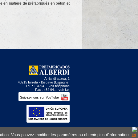
e en matière de préfabriqués en béton et
Arriandi auzoa, 1
48215 Iurreta - Biscaye (Espagne)
Tél. : +34 94...
voir téléphone
Fax : +34 94...
voir fax
Suivez-nous sur YouTube
Site web conçu par
isation. Vous pouvez modifier les paramètres ou obtenir plus d'informations
et développé par
DMacroweb
ici
.