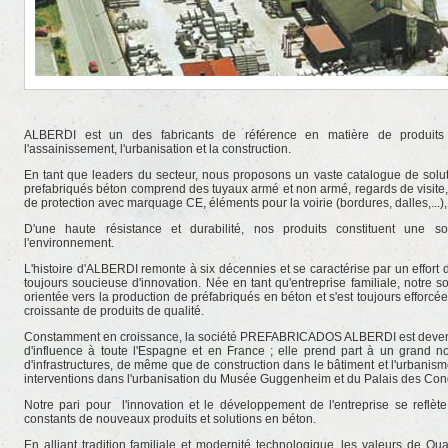
ALBERDI est un des fabricants de référence en matière de produits 
l'assainissement, l'urbanisation et la construction.
En tant que leaders du secteur, nous proposons un vaste catalogue de solu
prefabriqués béton comprend des tuyaux armé et non armé, regards de visite, c
de protection avec marquage CE, éléments pour la voirie (bordures, dalles,...), 
D'une haute résistance et durabilité, nos produits constituent une s
l'environnement.
L'histoire d'ALBERDI remonte à six décennies et se caractérise par un effort
toujours soucieuse d'innovation. Née en tant qu'entreprise familiale, notre 
orientée vers la production de préfabriqués en béton et s'est toujours effor
croissante de produits de qualité.
Constamment en croissance, la société PREFABRICADOS ALBERDI est devenue
d'influence à toute l'Espagne et en France ; elle prend part à un grand n
d'infrastructures, de même que de construction dans le bâtiment et l'urbani
interventions dans l'urbanisation du Musée Guggenheim et du Palais des Con
Notre pari pour l'innovation et le développement de l'entreprise se reflète
constants de nouveaux produits et solutions en béton.
En alliant tradition familiale et modernité technologique, les valeurs de Qu