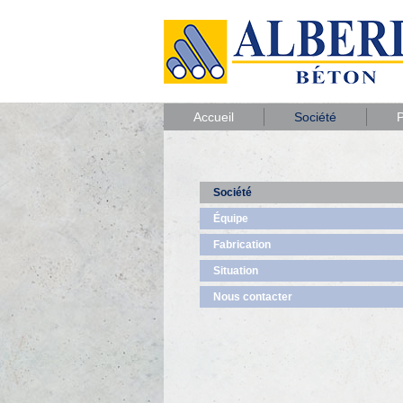
Accueil
Société
P
Société
Équipe
Fabrication
Situation
Nous contacter