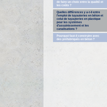
de faire un choix entre la qualité et
les coûts ?
Quelles différences y a-t-il entre
l'emploi de tuyauteries en béton et
celui de tuyauteries en plastique
pour les systèmes
d'assainissement et les
canalisations ?
Pourquoi faut-il construire avec
des préfabriqués en béton ?