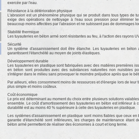
exercée par l'eau.
Résistance à la détérioration physique
L'abrasion est un phénomène physique qui se produit dans tous types de tu
exige des opérations de nettoyage à l'eau sous pression pour éliminer le
beaucoup moins affectées par l'abrasion et ne subissent pas de dommages lor
Stabilité thermique
Les tuyauteries en béton armé sont résistantes au feu, à l'action des rayons U
Sécurité
Un système d'assainissement doit être étanche. Les tuyauteries en béton
garantissent l'étanchéité au moyen de joints élastiques.
Développement durable
Les tuyauteries en plastique sont fabriquées avec des matières premières iss
en béton sont produites avec des substances naturelles non nuisibles po
s'intégrer dans le milieu sans provoquer le moindre préjudice après que le bét
Par ailleurs, elles consomment moins de ressources et d'énergie lors de leur f
plus simple et moins coûteux.
Coût économique
Le prix est déterminant au moment du choix entre plusieurs solutions valables
ensemble. Le coût d'amortissement des tuyauteries en béton est inférieur à ce
durabilité est au moins 40 % supérieure à celle des tuyauteries en plastique.
Les systèmes d'assainissement en plastique sont moins fiables que ceux en béto
garantie d'étanchéité sont inférieures, les charges de maintenance étant de
béton armé permettent de réaliser des économies à court et long terme.