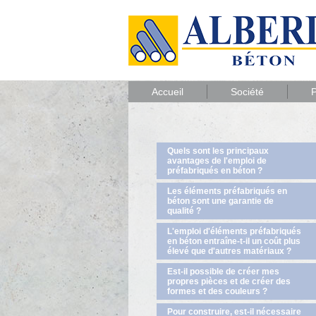
Accueil
Société
P
Quels sont les principaux
avantages de l'emploi de
préfabriqués en béton ?
Les éléments préfabriqués en
béton sont une garantie de
qualité ?
L'emploi d'éléments préfabriqués
en béton entraîne-t-il un coût plus
élevé que d'autres matériaux ?
Est-il possible de créer mes
propres pièces et de créer des
formes et des couleurs ?
Pour construire, est-il nécessaire