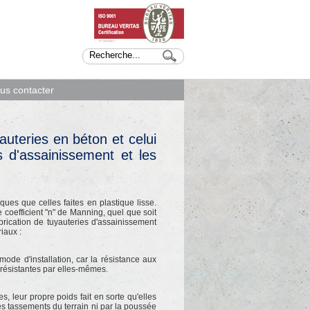
us contacter
yauteries en béton et celui
 d'assainissement et les
es que celles faites en plastique lisse.
coefficient "n" de Manning, quel que soit
brication de tuyauteries d'assainissement
iaux :
e d'installation, car la résistance aux
 résistantes par elles-mêmes.
s, leur propre poids fait en sorte qu'elles
les tassements du terrain ni par la poussée