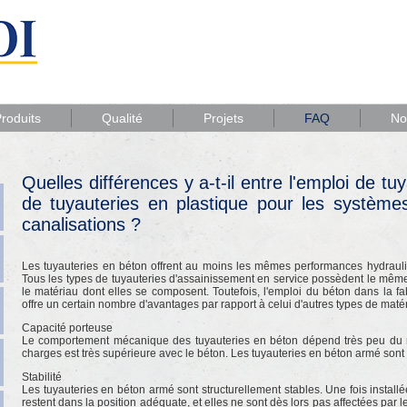
roduits
Qualité
Projets
FAQ
No
Quelles différences y a-t-il entre l'emploi de tu
de tuyauteries en plastique pour les systèmes
canalisations ?
Les tuyauteries en béton offrent au moins les mêmes performances hydrauliqu
Tous les types de tuyauteries d'assainissement en service possèdent le même 
le matériau dont elles se composent. Toutefois, l'emploi du béton dans la fa
offre un certain nombre d'avantages par rapport à celui d'autres types de matér
Capacité porteuse
Le comportement mécanique des tuyauteries en béton dépend très peu du mod
charges est très supérieure avec le béton. Les tuyauteries en béton armé sont
Stabilité
Les tuyauteries en béton armé sont structurellement stables. Une fois installée
restent dans la position adéquate, et elles ne sont dès lors pas affectées par 