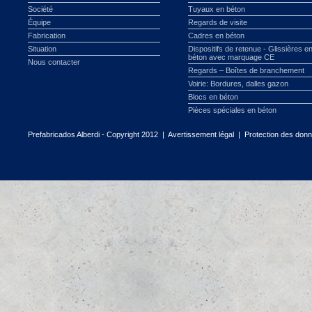
Société
Tuyaux en béton
Équipe
Regards de visite
Fabrication
Cadres en béton
Situation
Dispositifs de retenue - Glissières e
béton avec marquage CE
Nous contacter
Regards – Boîtes de branchement
Voirie: Bordures, dalles gazon
Blocs en béton
Pièces spéciales en béton
Prefabricados Alberdi - Copyright 2012 |
Avertissement légal
|
Protection des don