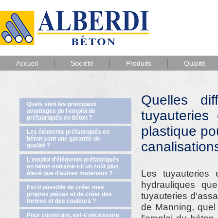
Accueil
Société
Produits
Qualité
Quelles dif
Quels sont les principaux
avantages de l'emploi de
tuyauteries
préfabriqués en béton ?
plastique po
Les éléments préfabriqués en
béton sont une garantie de
canalisation
qualité ?
L'emploi d'éléments préfabriqués
en béton entraîne-t-il un coût plus
Les tuyauteries
élevé que d'autres matériaux ?
hydrauliques que
Est-il possible de créer mes
tuyauteries d'ass
propres pièces et de créer des
formes et des couleurs ?
de Manning, quel 
Pour construire, est-il nécessaire