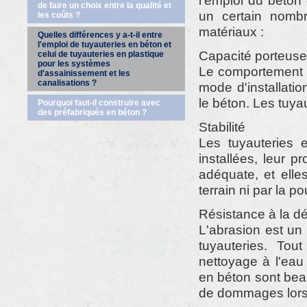
l'emploi du béton 
de faire un choix entre la qualité et
un certain nombr
les coûts ?
matériaux :
Quelles différences y a-t-il entre
l'emploi de tuyauteries en béton et
Capacité porteuse
celui de tuyauteries en plastique
pour les systèmes
Le comportement 
d'assainissement et les
canalisations ?
mode d'installatio
le béton. Les tuya
Pourquoi faut-il construire avec
des préfabriqués en béton ?
Stabilité
Les tuyauteries 
installées, leur p
adéquate, et elle
terrain ni par la 
Résistance à la dé
L'abrasion est un
tuyauteries. Tou
nettoyage à l'eau
en béton sont bea
de dommages lors 