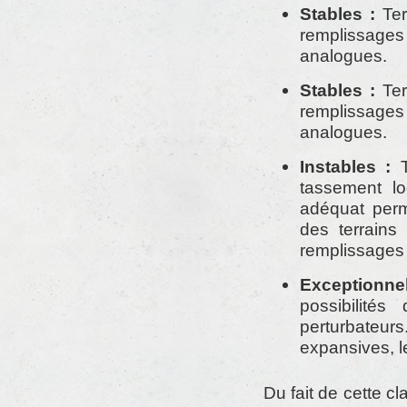
Stables :
Ter
remplissages
analogues.
Stables :
Ter
remplissages
analogues.
Instables :
T
tassement lo
adéquat perme
des terrains
remplissages e
Exceptionne
possibilité
perturbateu
expansives, l
Du fait de cette cl