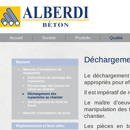
Accueil
Société
Produits
Qualité
Déchargemen
Manuels
Manuels d'installation de
tuyauteries
Le déchargement d
Instructions de montage des
appropriés pour eff
tuyauteries
Entreposage des tuyaux en
béton au chantier
Il est impératif de
Déchargement des
tuyauteries au chantier
Le maître d'oeuv
Aménagement du fond du
fossé
manipulation des 
Manuels d'installation de puits
chantier.
Les pièces en b
Réglementation et liens utiles