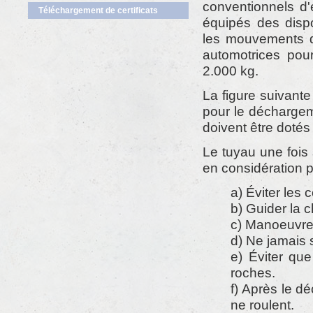
conventionnels d'
Téléchargement de certificats
équipés des dispo
les mouvements d
automotrices pou
2.000 kg.
La figure suivante
pour le déchargem
doivent être dotés
Le tuyau une fois
en considération p
a) Éviter les 
b) Guider la 
c) Manoeuvre
d) Ne jamais 
e) Éviter qu
roches.
f) Après le d
ne roulent.