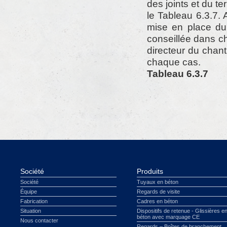
des joints et du t
le Tableau 6.3.7. 
mise en place du 
conseillée dans ch
directeur du chant
chaque cas.
Tableau 6.3.7
Société
Produits
Société
Tuyaux en béton
Équipe
Regards de visite
Fabrication
Cadres en béton
Situation
Dispositifs de retenue - Glissières e
béton avec marquage CE
Nous contacter
Regards – Boîtes de branchement