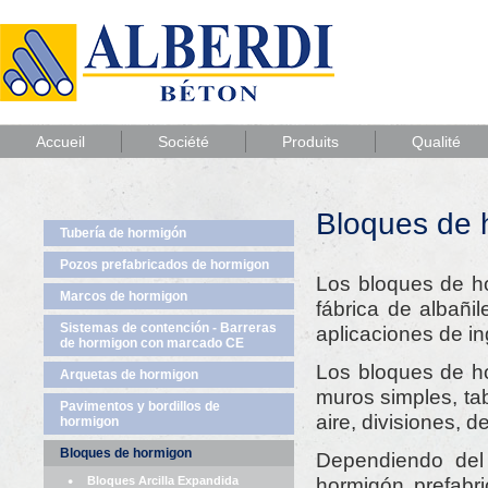
Accueil
Société
Produits
Qualité
Bloques de 
Tubería de hormigón
Pozos prefabricados de hormigon
Los bloques de ho
Marcos de hormigon
fábrica de albañil
Sistemas de contención - Barreras
aplicaciones de ing
de hormigon con marcado CE
Los bloques de ho
Arquetas de hormigon
muros simples, ta
Pavimentos y bordillos de
aire, divisiones, 
hormigon
Bloques de hormigon
Dependiendo del 
hormigón prefabri
Bloques Arcilla Expandida