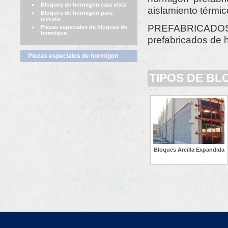
Bloques de hormigon cara vista
aislamiento térmic
Bloques de hormigon para
revestir
PREFABRICADOS 
Piezas especiales de bloques de
hormigon
prefabricados de 
Piezas especiales de hormigon
TIPOS DE B
Bloques Arcilla Expandida