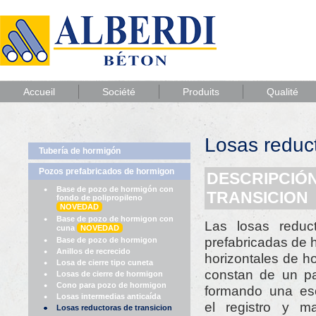
Accueil
Société
Produits
Qualité
Losas reduct
Tubería de hormigón
Pozos prefabricados de hormigon
DESCRIPCIÓ
Base de pozo de hormigón con
TRANSICION
fondo de polipropileno
NOVEDAD
Base de pozo de hormigon con
Las losas reduct
cuna
NOVEDAD
prefabricadas de 
Base de pozo de hormigon
Anillos de recrecido
horizontales de 
Losa de cierre tipo cuneta
constan de un pa
Losas de cierre de hormigon
Cono para pozo de hormigon
formando una esc
Losas intermedias anticaída
el registro y m
Losas reductoras de transicion