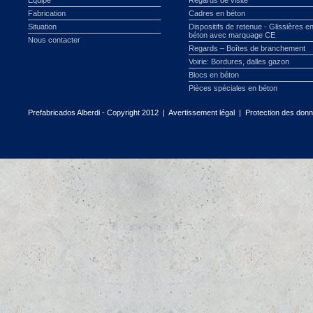
Équipe
Regards de visite
Fabrication
Cadres en béton
Situation
Dispositifs de retenue - Glissières e
béton avec marquage CE
Nous contacter
Regards – Boîtes de branchement
Voirie: Bordures, dalles gazon
Blocs en béton
Pièces spéciales en béton
Prefabricados Alberdi - Copyright 2012 |
Avertissement légal
|
Protection des don