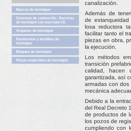
canalización.
Marcos de hormigon
Además de tener
Sistemas de contención - Barreras
de estanqueidad 
de hormigon con marcado CE
losa reductora 
Arquetas de hormigon
facilitar tanto el
piezas en obra, p
Pavimentos y bordillos de
hormigon
la ejecución.
Bloques de hormigon
Los métodos emp
Piezas especiales de hormigon
transición prefabr
calidad, hacen 
garantizada, así 
armadas con dos m
mecánica adecua
Debido a la entra
del Real Decreto 1
de productos de l
los pozos de regi
cumpliendo con l