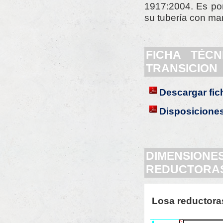
1917:2004. Es p
su tubería con ma
FICHA TÉC
TRANSICION
Descargar fic
Disposicione
DIMENSIO
REDUCTORAS
Losa reductoras