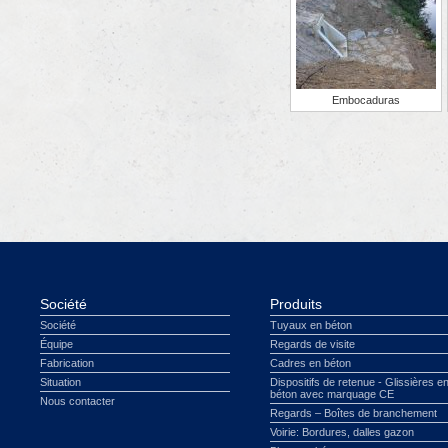
Embocaduras
Société
Produits
Société
Tuyaux en béton
Équipe
Regards de visite
Fabrication
Cadres en béton
Situation
Dispositifs de retenue - Glissières e
béton avec marquage CE
Nous contacter
Regards – Boîtes de branchement
Voirie: Bordures, dalles gazon