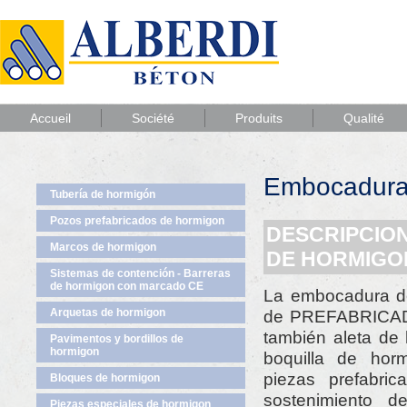
Accueil
Société
Produits
Qualité
Embocaduras
Tubería de hormigón
Pozos prefabricados de hormigon
DESCRIPCION
Marcos de hormigon
DE HORMIGO
Sistemas de contención - Barreras
de hormigon con marcado CE
La embocadura d
Arquetas de hormigon
de PREFABRICAD
también aleta de
Pavimentos y bordillos de
hormigon
boquilla de hor
piezas prefabric
Bloques de hormigon
sostenimiento d
Piezas especiales de hormigon