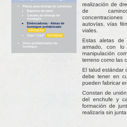
realización de dr
Piezas para drenaje de carreteras
de caminos,
Bajantes de talud
Canales de drenaje de
concentracion
hormigón
autovías, vías fé
Embocaduras - Aletas de
hormigon prefabricado
viales.
NOVEDAD
Tubo "CAZ"
NOVEDAD
Estas aletas de 
Otros prefabricados de
armado, con lo 
hormigon
manipulación como
terreno como las c
El talud estándar 
debe tener en cu
pueden fabricar en
Constan de unió
del enchufe y c
formación de jun
realizaría sin ju