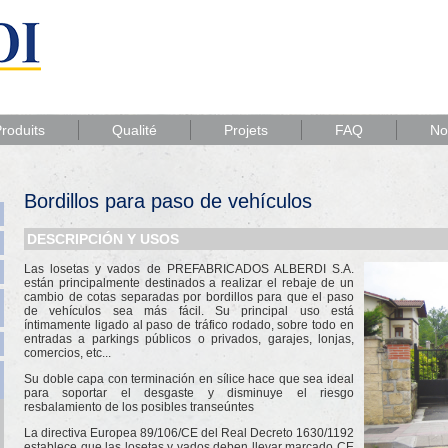
roduits
Qualité
Projets
FAQ
No
Bordillos para paso de vehículos
DESCRIPCIÓN Y USOS
Las losetas y vados de PREFABRICADOS ALBERDI S.A.
están principalmente destinados a realizar el rebaje de un
cambio de cotas separadas por bordillos para que el paso
de vehículos sea más fácil. Su principal uso está
íntimamente ligado al paso de tráfico rodado, sobre todo en
entradas a parkings públicos o privados, garajes, lonjas,
comercios, etc...
Su doble capa con terminación en sílice hace que sea ideal
para soportar el desgaste y disminuye el riesgo
resbalamiento de los posibles transeúntes
La directiva Europea 89/106/CE del Real Decreto 1630/1192
establece que las losetas y vados deben llevar marcado CE