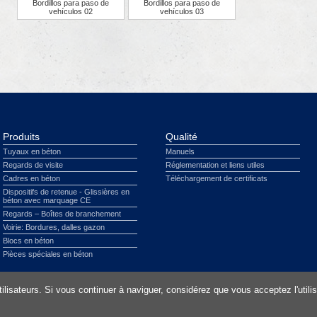
Bordillos para paso de
Bordillos para paso de
vehículos 02
vehículos 03
Produits
Qualité
Tuyaux en béton
Manuels
Regards de visite
Réglementation et liens utiles
Cadres en béton
Téléchargement de certificats
Dispositifs de retenue - Glissières en
béton avec marquage CE
Regards – Boîtes de branchement
Voirie: Bordures, dalles gazon
Blocs en béton
Pièces spéciales en béton
issement légal
|
Protection des données
|
Plan du site
|
Cookies
utilisateurs. Si vous continuer à naviguer, considérez que vous acceptez l'util