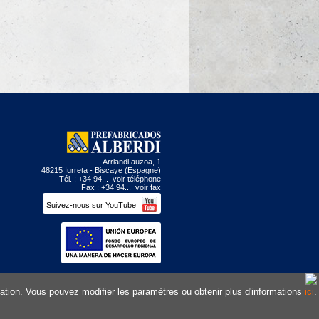
Arriandi auzoa, 1
48215 Iurreta - Biscaye (Espagne)
Tél. : +34 94...
voir téléphone
Fax : +34 94...
voir fax
Suivez-nous sur YouTube
Site web conçu par
isation. Vous pouvez modifier les paramètres ou obtenir plus d'informations
et développé par
DMacroweb
ici
.