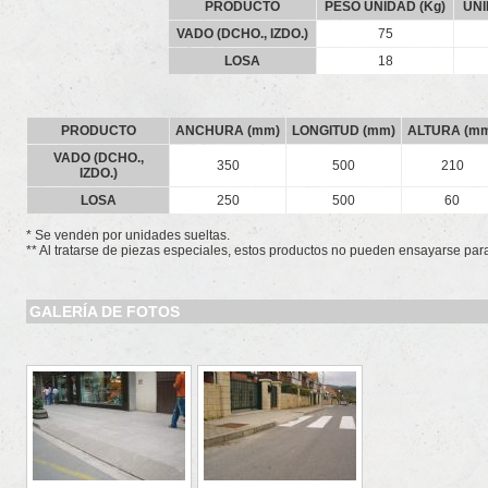
PRODUCTO
PESO UNIDAD (Kg)
UNI
VADO (DCHO., IZDO.)
75
LOSA
18
PRODUCTO
ANCHURA (mm)
LONGITUD (mm)
ALTURA (m
VADO (DCHO.,
350
500
210
IZDO.)
LOSA
250
500
60
* Se venden por unidades sueltas.
** Al tratarse de piezas especiales, estos productos no pueden ensayarse para 
GALERÍA DE FOTOS