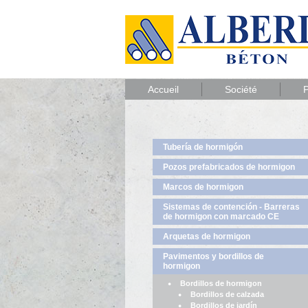
Accueil
Société
P
Tubería de hormigón
Pozos prefabricados de hormigon
Marcos de hormigon
Sistemas de contención - Barreras
de hormigon con marcado CE
Arquetas de hormigon
Pavimentos y bordillos de
hormigon
Bordillos de hormigon
Bordillos de calzada
Bordillos de jardín