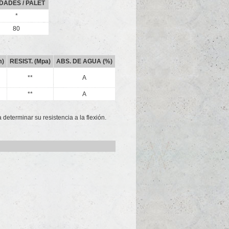
DADES / PALET
*
80
m)
RESIST. (Mpa)
ABS. DE AGUA (%)
**
A
**
A
determinar su resistencia a la flexión.