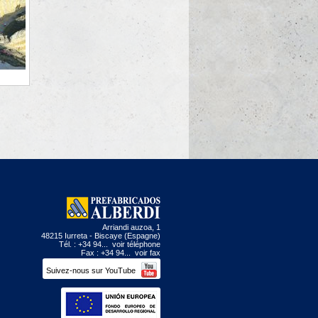
Arriandi auzoa, 1
48215 Iurreta - Biscaye (Espagne)
Tél. : +34 94...
voir téléphone
Fax : +34 94...
voir fax
Suivez-nous sur YouTube