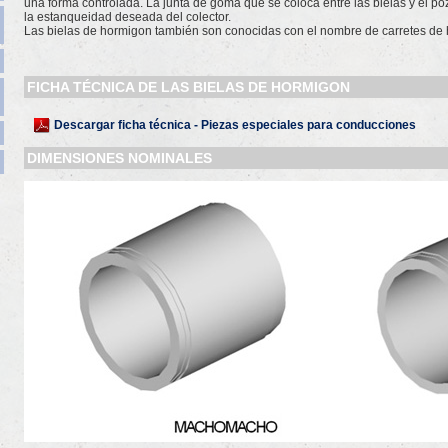
una forma controlada. La junta de goma que se coloca entre las bielas y el pozo 
la estanqueidad deseada del colector.
Las bielas de hormigon también son conocidas con el nombre de carretes de
FICHA TÉCNICA DE LAS BIELAS DE HORMIGON
Descargar ficha técnica - Piezas especiales para conducciones
DIMENSIONES NOMINALES