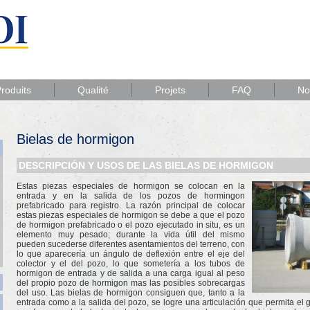
roduits
Qualité
Projets
FAQ
No
Bielas de hormigon
DESCRIPCIÓN Y USOS DE LAS BIELAS DE HORMIGON
Estas piezas especiales de hormigon se colocan en la
entrada y en la salida de los pozos de hormingon
prefabricado para registro. La razón principal de colocar
estas piezas especiales de hormigon se debe a que el pozo
de hormigon prefabricado o el pozo ejecutado in situ, es un
elemento muy pesado; durante la vida útil del mismo
pueden sucederse diferentes asentamientos del terreno, con
lo que aparecería un ángulo de deflexión entre el eje del
colector y el del pozo, lo que sometería a los tubos de
hormigon de entrada y de salida a una carga igual al peso
del propio pozo de hormigon mas las posibles sobrecargas
del uso. Las bielas de hormigon consiguen que, tanto a la
entrada como a la salida del pozo, se logre una articulación que permita el 