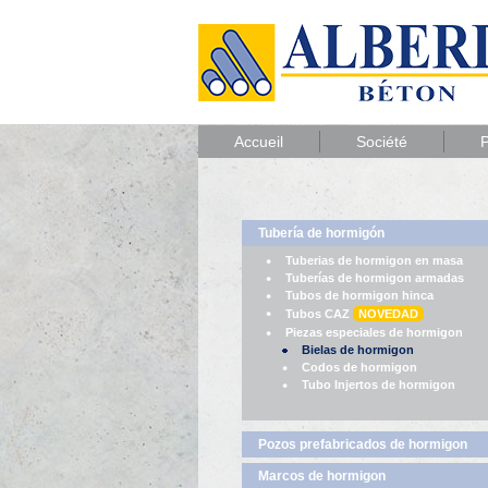
Accueil
Société
P
Tubería de hormigón
Tuberias de hormigon en masa
Tuberías de hormigon armadas
Tubos de hormigon hinca
Tubos CAZ
NOVEDAD
Piezas especiales de hormigon
Bielas de hormigon
Codos de hormigon
Tubo Injertos de hormigon
Pozos prefabricados de hormigon
Marcos de hormigon