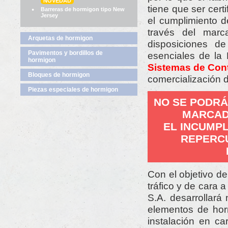
NOVEDAD
tiene que ser cert
Barreras de hormigon tipo New
Jersey
el cumplimiento d
través del marc
Arquetas de hormigon
disposiciones d
Pavimentos y bordillos de
esenciales de la 
hormigon
Sistemas de Cont
Bloques de hormigon
comercialización 
Piezas especiales de hormigon
NO SE PODRÁ
MARCADO
EL INCUMPL
REPERC
Con el objetivo de
tráfico y de car
S.A. desarrollar
elementos de hor
instalación en car