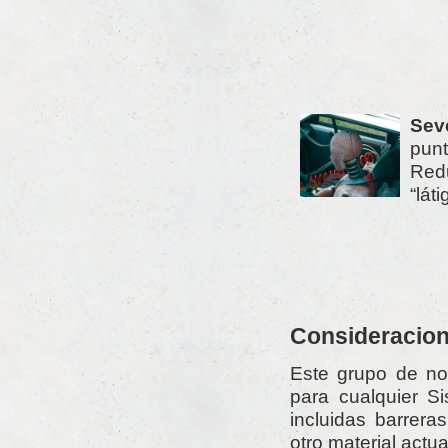
Sev
punt
Redu
“lát
Consideracion
Este grupo de no
para cualquier S
incluidas barrera
otro material actual