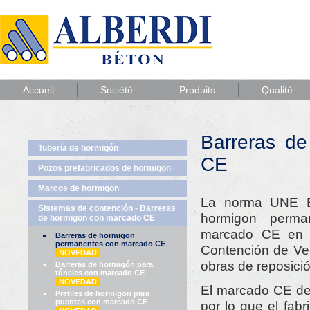
Accueil
Société
Produits
Qualité
Barreras d
Tubería de hormigón
CE
Pozos prefabricados de hormigon
Marcos de hormigon
La norma UNE E
Sistemas de contención - Barreras
hormigon perma
de hormigon con marcado CE
marcado CE en c
Barreras de hormigon
permanentes con marcado CE
Contención de Veh
NOVEDAD
obras de reposici
Barreras de hormigón para
túneles con marcado CE
NOVEDAD
El marcado CE deb
Pretiles de hormigon para
puentes con marcado CE
por lo que el fab