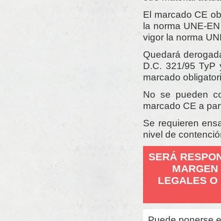
El marcado CE obl
la norma UNE-EN 
vigor la norma UN
Quedará derogada 
D.C. 321/95 TyP y
marcado obligatori
No se pueden com
marcado CE a part
Se requieren ensa
nivel de contenció
SERÁ RESPON
MARGEN 
LEGALES O 
Puede ponerse 