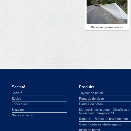
Barreras permanentes
Société
Produits
Société
Tuyaux en béton
Équipe
Regards de visite
Fabrication
Cadres en béton
Situation
Dispositifs de retenue - Glissières e
béton avec marquage CE
Nous contacter
Regards – Boîtes de branchement
Voirie: Bordures, dalles gazon
Blocs en béton