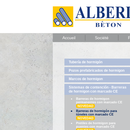
Accueil
Société
P
Tubería de hormigón
Pozos prefabricados de hormigon
Marcos de hormigon
Sistemas de contención - Barreras
de hormigon con marcado CE
Barreras de hormigon
permanentes con marcado CE
NOVEDAD
Barreras de hormigón para
túneles con marcado CE
NOVEDAD
Pretiles de hormigon para
puentes con marcado CE