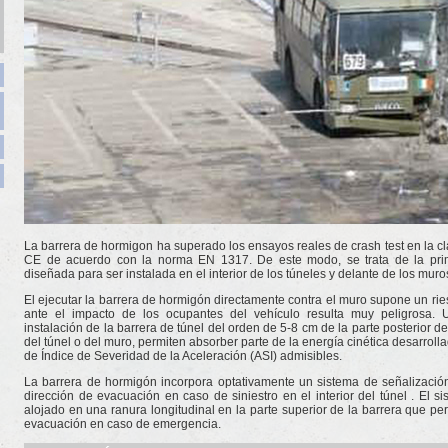
La barrera de hormigon ha superado los ensayos reales de crash test en la c
CE de acuerdo con la norma EN 1317. De este modo, se trata de la pri
diseñada para ser instalada en el interior de los túneles y delante de los mur
El ejecutar la barrera de hormigón directamente contra el muro supone un rie
ante el impacto de los ocupantes del vehículo resulta muy peligrosa.
instalación de la barrera de túnel del orden de 5-8 cm de la parte posterior d
del túnel o del muro, permiten absorber parte de la energía cinética desarrol
de Índice de Severidad de la Aceleración (ASI) admisibles.
La barrera de hormigón incorpora optativamente un sistema de señalización L
dirección de evacuación en caso de siniestro en el interior del túnel . El 
alojado en una ranura longitudinal en la parte superior de la barrera que per
evacuación en caso de emergencia.