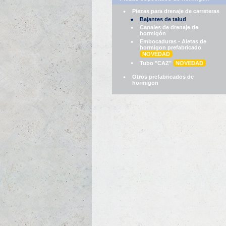
Piezas para drenaje de carreteras
Bajantes de talud
Canales de drenaje de
hormigón
Embocaduras - Aletas de
hormigon prefabricado
NOVEDAD
Tubo "CAZ"
NOVEDAD
Otros prefabricados de
hormigon