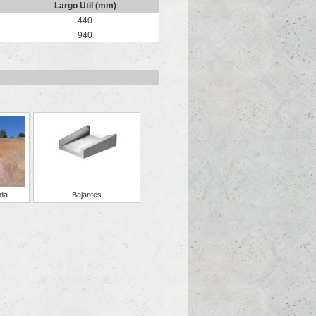
Largo Util (mm)
440
940
ida
Bajantes