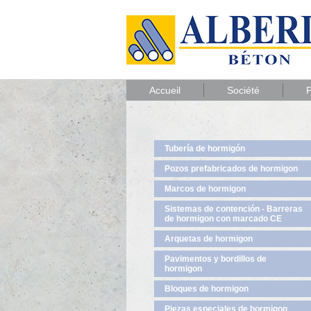
Accueil
Société
P
Tubería de hormigón
Pozos prefabricados de hormigon
Marcos de hormigon
Sistemas de contención - Barreras
de hormigon con marcado CE
Arquetas de hormigon
Pavimentos y bordillos de
hormigon
Bloques de hormigon
Piezas especiales de hormigon