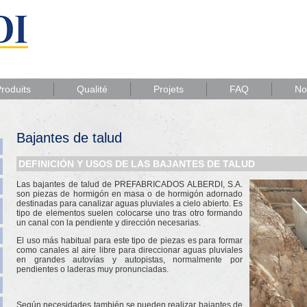
roduits
Qualité
Projets
FAQ
No
Bajantes de talud
DEFINICIÓN Y USOS DE LAS BAJANTES DE TALUD
Las bajantes de talud de PREFABRICADOS ALBERDI, S.A.
son piezas de hormigón en masa o de hormigón adornado
destinadas para canalizar aguas pluviales a cielo abierto. Es
tipo de elementos suelen colocarse uno tras otro formando
un canal con la pendiente y dirección necesarias.
El uso más habitual para este tipo de piezas es para formar
como canales al aire libre para direccionar aguas pluviales
en grandes autovías y autopistas, normalmente por
pendientes o laderas muy pronunciadas.
Según necesidades también se pueden realizar bajantes de