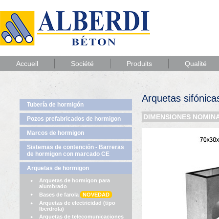
Accueil
Société
Produits
Qualité
Arquetas sifónica
Tubería de hormigón
DIMENSIONES NOMINA
Pozos prefabricados de hormigon
Marcos de hormigon
Sistemas de contención - Barreras
de hormigon con marcado CE
Arquetas de hormigon
Arquetas de hormigon para
alumbrado
Bases de farola
NOVEDAD
Arquetas de electricidad (tipo
Iberdrola)
Arquetas de telecomunicaciones