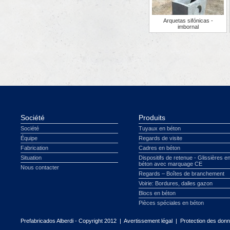
Arquetas sifónicas -
imbornal
Société
Produits
Société
Tuyaux en béton
Équipe
Regards de visite
Fabrication
Cadres en béton
Situation
Dispositifs de retenue - Glissières e
béton avec marquage CE
Nous contacter
Regards – Boîtes de branchement
Voirie: Bordures, dalles gazon
Blocs en béton
Pièces spéciales en béton
Prefabricados Alberdi - Copyright 2012 |
Avertissement légal
|
Protection des don