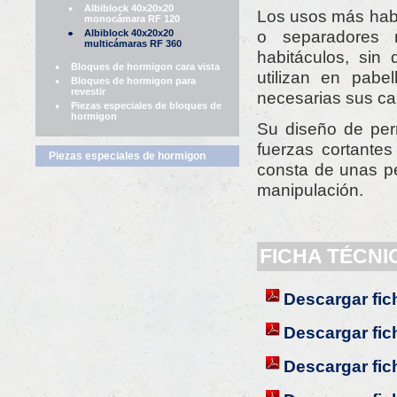
Albiblock 40x20x20
Los usos más habi
monocámara RF 120
o separadores m
Albiblock 40x20x20
multicámaras RF 360
habitáculos, sin
Bloques de hormigon cara vista
utilizan en pabe
Bloques de hormigon para
revestir
necesarias sus car
Piezas especiales de bloques de
hormigon
Su diseño de perm
fuerzas cortantes
Piezas especiales de hormigon
consta de unas pe
manipulación.
FICHA TÉCNI
Descargar fic
Descargar fic
Descargar fich