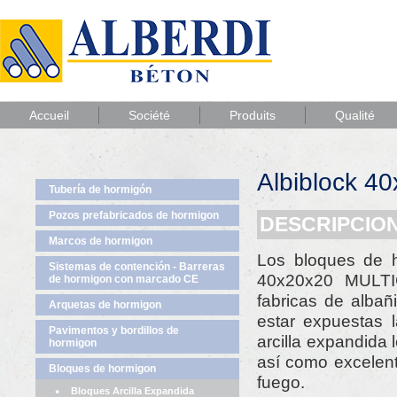
Accueil
Société
Produits
Qualité
Albiblock 4
Tubería de hormigón
Pozos prefabricados de hormigon
DESCRIPCIO
Marcos de hormigon
Los bloques de h
Sistemas de contención - Barreras
40x20x20 MULTI
de hormigon con marcado CE
fabricas de albañ
Arquetas de hormigon
estar expuestas l
Pavimentos y bordillos de
arcilla expandida
hormigon
así como excelente
Bloques de hormigon
fuego.
Bloques Arcilla Expandida