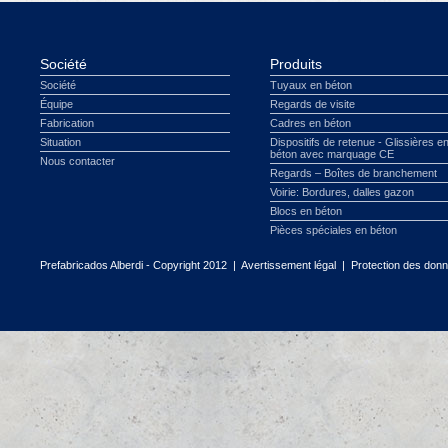
Société
Produits
Société
Tuyaux en béton
Équipe
Regards de visite
Fabrication
Cadres en béton
Situation
Dispositifs de retenue - Glissières e
béton avec marquage CE
Nous contacter
Regards – Boîtes de branchement
Voirie: Bordures, dalles gazon
Blocs en béton
Pièces spéciales en béton
Prefabricados Alberdi - Copyright 2012 |
Avertissement légal
|
Protection des don